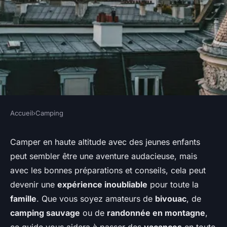
Accueil
›
Camping
CAMPING
Quels sont les conseils pour
Camper en haute altitude avec des jeunes enfants
peut sembler être une aventure audacieuse, mais
camper en région de haute
avec les bonnes préparations et conseils, cela peut
altitude avec des jeunes
devenir une
expérience inoubliable
pour toute la
enfants?
famille
. Que vous soyez amateurs de
bivouac
, de
camping sauvage
ou de
randonnée en montagne
,
Inès
•
27 juin 2024
•
5 min de lecture