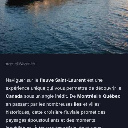
Accueil
›
Vacance
VACANCE
Comment organiser une
Naviguer sur le
fleuve Saint-Laurent
est une
expérience unique qui vous permettra de découvrir le
croisière fluviale sur le Saint-
Canada
sous un angle inédit. De
Montréal
à
Québec
Laurent, Canada?
en passant par les nombreuses
îles
et villes
historiques, cette croisière fluviale promet des
Inès
•
11 juillet 2024
•
6 min de lecture
paysages époustouflants et des moments