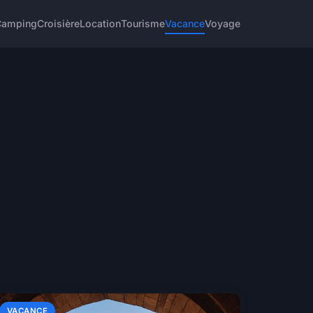
Camping
Croisière
Location
Tourisme
Vacance
Voyage
VACANCE