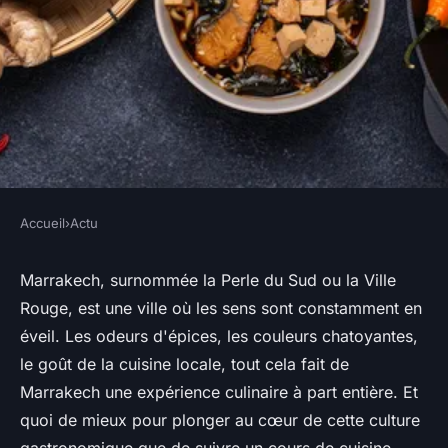
Accueil
›
Actu
ACTU
Où suivre des cours de cuisine
Marrakech, surnommée la Perle du Sud ou la Ville
Rouge, est une ville où les sens sont constamment en
marocaine à Marrakech?
éveil. Les odeurs d'épices, les couleurs chatoyantes,
le goût de la cuisine locale, tout cela fait de
Inès
•
27 juin 2024
•
6 min de lecture
Marrakech une expérience culinaire à part entière. Et
quoi de mieux pour plonger au cœur de cette culture