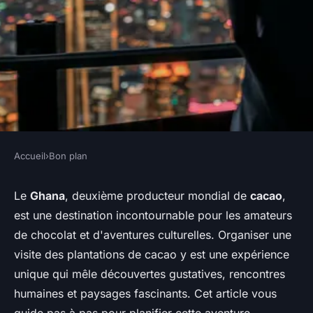
Accueil
›
Bon plan
BON PLAN
Comment organiser une visite
Le
Ghana
, deuxième producteur mondial de
cacao
,
est une destination incontournable pour les amateurs
des plantations de cacao au
de chocolat et d'aventures culturelles. Organiser une
Ghana?
visite des plantations de cacao y est une expérience
unique qui mêle découvertes gustatives, rencontres
Inès
•
11 juillet 2024
•
7 min de lecture
humaines et paysages fascinants. Cet article vous