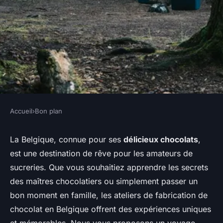
Accueil
›
Bon plan
BON PLAN
Où participer à des ateliers de
La Belgique, connue pour ses
délicieux chocolats
,
est une destination de rêve pour les amateurs de
fabrication de chocolat en
sucreries. Que vous souhaitiez apprendre les secrets
Belgique?
des maîtres chocolatiers ou simplement passer un
bon moment en famille, les ateliers de fabrication de
Inès
•
11 juillet 2024
•
5 min de lecture
chocolat en Belgique offrent des expériences uniques